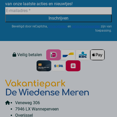
van onze laatste acties en nieuwtjes!
Inschrijven
Beveiligd door reCaptcha,
privacybeleid
en
servicevoorwaarden
zijn van
toepassing.
Veilig betalen
Veneweg 306
7946 LX Wanneperveen
Overijssel