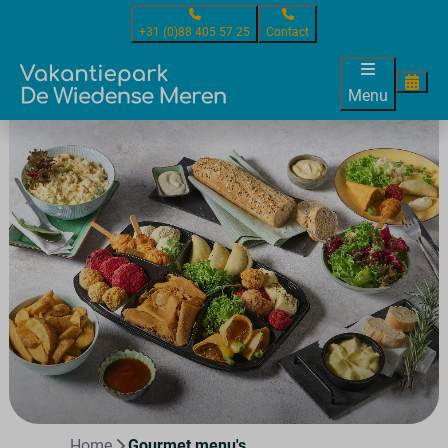
+31 (0)88 405 57 25
Contact
Menu
Home
Gourmet menu's