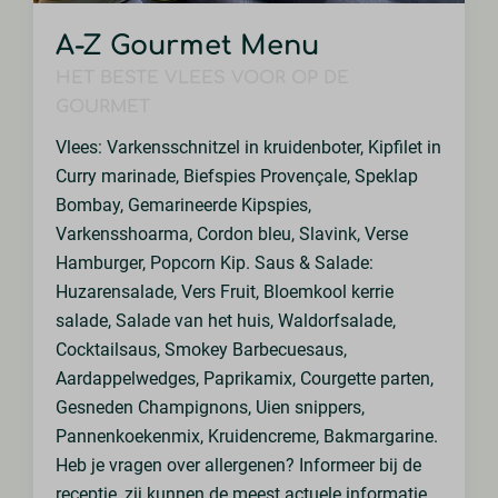
A-Z Gourmet Menu
HET BESTE VLEES VOOR OP DE
GOURMET
Vlees: Varkensschnitzel in kruidenboter, Kipfilet in
Curry marinade, Biefspies Provençale, Speklap
Bombay, Gemarineerde Kipspies,
Varkensshoarma, Cordon bleu, Slavink, Verse
Hamburger, Popcorn Kip. Saus & Salade:
Huzarensalade, Vers Fruit, Bloemkool kerrie
salade, Salade van het huis, Waldorfsalade,
Cocktailsaus, Smokey Barbecuesaus,
Aardappelwedges, Paprikamix, Courgette parten,
Gesneden Champignons, Uien snippers,
Pannenkoekenmix, Kruidencreme, Bakmargarine.
Heb je vragen over allergenen? Informeer bij de
receptie, zij kunnen de meest actuele informatie