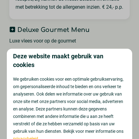
met betrekking tot de allergenen inzien. € 24,- p.p.
Deluxe Gourmet Menu
Luxe vlees voor op de gourmet
Kinder Gourmet Menu
Deze website maakt gebruik van
cookies
Perfecte kinderporties voor op de gourmet
We gebruiken cookies voor een optimale gebruikservaring,
Street Food Gourmet Menu
om gepersonaliseerde inhoud te bieden en ons verkeer te
Street Food vibes voor op de gourmet
analyseren. Ook delen we informatie over uw gebruik van
onze site met onze partners voor social media, adverteren
Vegetarisch Gourmet Menu
en analyse. Deze partners kunnen deze gegevens
combineren met andere informatie die u aan ze heeft
Vegetarisch lekkers voor op de gourmet
verstrekt of die ze hebben verzameld op basis van uw
Vis Gourmet Menu
gebruik van hun diensten. Bekijk voor meer informatie ons
privacybeleid
.